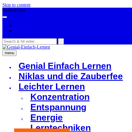
Skip to content
Heidi Keber
Kontakt
Über…
menu
Genial Einfach Lernen
Niklas und die Zauberfee
Leichter Lernen
Konzentration
Entspannung
Energie
Lerntechniken