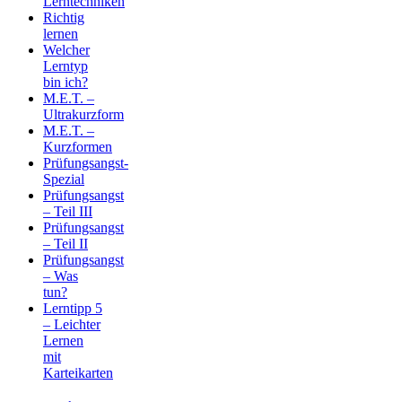
Lerntechniken
Richtig
lernen
Welcher
Lerntyp
bin ich?
M.E.T. –
Ultrakurzform
M.E.T. –
Kurzformen
Prüfungsangst-
Spezial
Prüfungsangst
– Teil III
Prüfungsangst
– Teil II
Prüfungsangst
– Was
tun?
Lerntipp 5
– Leichter
Lernen
mit
Karteikarten