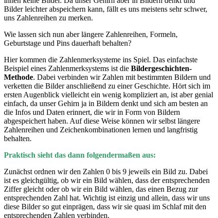
ihnen keine Bilder. Da unser Gehirn aber in Bildern denkt und
Bilder leichter abspeichern kann, fällt es uns meistens sehr schwer,
uns Zahlenreihen zu merken.
Wie lassen sich nun aber längere Zahlenreihen, Formeln,
Geburtstage und Pins dauerhaft behalten?
Hier kommen die Zahlenmerksysteme ins Spiel. Das einfachste
Beispiel eines Zahlenmerksystems ist die
Bildergeschichten-
Methode
. Dabei verbinden wir Zahlen mit bestimmten Bildern und
verketten die Bilder anschließend zu einer Geschichte. Hört sich im
ersten Augenblick vielleicht ein wenig kompliziert an, ist aber genial
einfach, da unser Gehirn ja in Bildern denkt und sich am besten an
die Infos und Daten erinnert, die wir in Form von Bildern
abgespeichert haben. Auf diese Weise können wir selbst längere
Zahlenreihen und Zeichenkombinationen lernen und langfristig
behalten.
Praktisch sieht das dann folgendermaßen aus:
Zunächst ordnen wir den Zahlen 0 bis 9 jeweils ein Bild zu. Dabei
ist es gleichgültig, ob wir ein Bild wählen, dass der entsprechenden
Ziffer gleicht oder ob wir ein Bild wählen, das einen Bezug zur
entsprechenden Zahl hat. Wichtig ist einzig und allein, dass wir uns
diese Bilder so gut einprägen, dass wir sie quasi im Schlaf mit den
entsprechenden Zahlen verbinden.