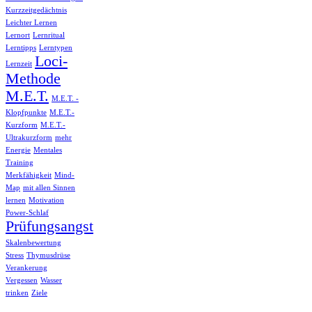
Kurzzeitgedächtnis
Leichter Lernen
Lernort
Lernritual
Lerntipps
Lerntypen
Loci-
Lernzeit
Methode
M.E.T.
M.E.T. -
Klopfpunkte
M.E.T.-
Kurzform
M.E.T.-
Ultrakurzform
mehr
Energie
Mentales
Training
Merkfähigkeit
Mind-
Map
mit allen Sinnen
lernen
Motivation
Power-Schlaf
Prüfungsangst
Skalenbewertung
Stress
Thymusdrüse
Verankerung
Vergessen
Wasser
trinken
Ziele