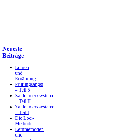
Neueste
Beiträge
Lernen
und
Ernährung
Prüfungsangst
– Teil 5
Zahlenmerksysteme
– Teil II
Zahlenmerksysteme
– Teil I
Die Loci-
Methode
Lernmethoden
und