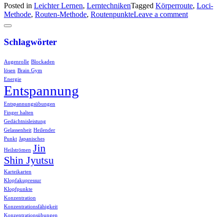
Posted in
Leichter Lernen
,
Lerntechniken
Tagged
Körperroute
,
Loci-
Methode
,
Routen-Methode
,
Routenpunkte
Leave a comment
Schlagwörter
Augenrolle
Blockaden
lösen
Brain Gym
Energie
Entspannung
Entspannungsübungen
Finger halten
Gedächtnisleistung
Gelassenheit
Heilender
Punkt
Japanisches
Jin
Heilströmen
Shin Jyutsu
Karteikarten
Klopfakupressur
Klopfpunkte
Konzentration
Konzentrationsfähigkeit
Konzentrationsübungen