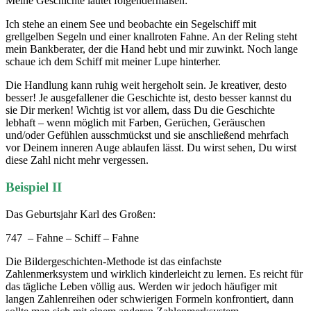
Meine Geschichte lautet folgendermaßen:
Ich stehe an einem See und beobachte ein Segelschiff mit
grellgelben Segeln und einer knallroten Fahne. An der Reling steht
mein Bankberater, der die Hand hebt und mir zuwinkt. Noch lange
schaue ich dem Schiff mit meiner Lupe hinterher.
Die Handlung kann ruhig weit hergeholt sein. Je kreativer, desto
besser! Je ausgefallener die Geschichte ist, desto besser kannst du
sie Dir merken! Wichtig ist vor allem, dass Du die Geschichte
lebhaft – wenn möglich mit Farben, Gerüchen, Geräuschen
und/oder Gefühlen ausschmückst und sie anschließend mehrfach
vor Deinem inneren Auge ablaufen lässt. Du wirst sehen, Du wirst
diese Zahl nicht mehr vergessen.
Beispiel II
Das Geburtsjahr Karl des Großen:
747 – Fahne – Schiff – Fahne
Die Bildergeschichten-Methode ist das einfachste
Zahlenmerksystem und wirklich kinderleicht zu lernen. Es reicht für
das tägliche Leben völlig aus. Werden wir jedoch häufiger mit
langen Zahlenreihen oder schwierigen Formeln konfrontiert, dann