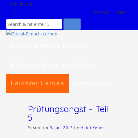
Skip
Heidi Keber
to
KONTAKT
ÜBER…
content
Genial Einfach Lernen
Niklas und die Zauberfee
Leichter Lernen
Downloads
Prüfungsangst – Teil
5
Posted on
9. Juni 2013
by
Heidi Keber