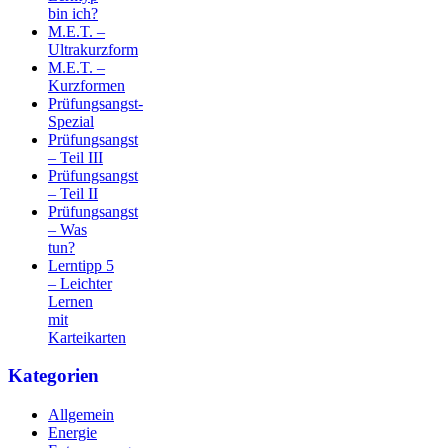
bin ich?
M.E.T. –
Ultrakurzform
M.E.T. –
Kurzformen
Prüfungsangst-
Spezial
Prüfungsangst
– Teil III
Prüfungsangst
– Teil II
Prüfungsangst
– Was
tun?
Lerntipp 5
– Leichter
Lernen
mit
Karteikarten
Kategorien
Allgemein
Energie