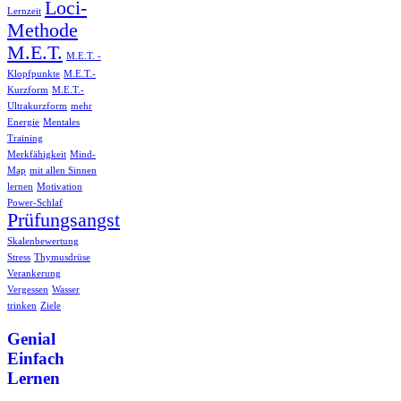
Loci-
Lernzeit
Methode
M.E.T.
M.E.T. -
Klopfpunkte
M.E.T.-
Kurzform
M.E.T.-
Ultrakurzform
mehr
Energie
Mentales
Training
Merkfähigkeit
Mind-
Map
mit allen Sinnen
lernen
Motivation
Power-Schlaf
Prüfungsangst
Skalenbewertung
Stress
Thymusdrüse
Verankerung
Vergessen
Wasser
trinken
Ziele
Genial
Einfach
Lernen