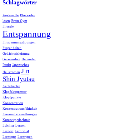
Schlagwörter
Augenrolle
Blockaden
lösen
Brain Gym
Energie
Entspannung
Entspannungsübungen
Finger halten
Gedächtnisleistung
Gelassenheit
Heilender
Punkt
Japanisches
Jin
Heilströmen
Shin Jyutsu
Karteikarten
Klopfakupressur
Klopfpunkte
Konzentration
Konzentrationsfähigkeit
Konzentrationsübungen
Kurzzeitgedächtnis
Leichter Lernen
Lernort
Lernritual
Lerntipps
Lerntypen