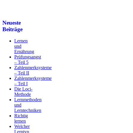
Neueste
Beiträge
Lernen
und
Ernährung
Prüfungsangst
– Teil 5
Zahlenmerksysteme
– Teil II
Zahlenmerksysteme
– Teil I
Die Loci-
Methode
Lernmethoden
und
Lerntechniken
Richtig
lernen
Welcher
Lerntyp