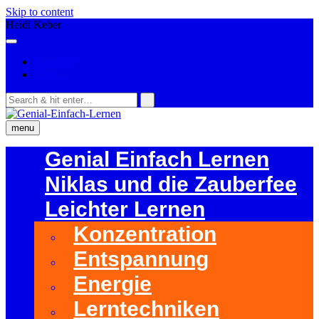
Skip to content
Heidi Keber
Kontakt
Über…
menu
Genial Einfach Lernen
Niklas und die Zauberfee
Leichter Lernen
Konzentration
Entspannung
Energie
Lerntechniken