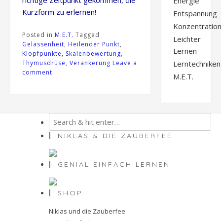
richtige Zeitpunkt gekommen, die
Energie
Kurzform zu erlernen!
Entspannung
Konzentratio
Posted in
M.E.T.
Tagged
Leichter
Gelassenheit
,
Heilender Punkt
,
Lernen
Klopfpunkte
,
Skalenbewertung
,
Lerntechniken
Thymusdrüse
,
Verankerung
Leave a
comment
M.E.T.
NIKLAS & DIE ZAUBERFEE
GENIAL EINFACH LERNEN
SHOP
Niklas und die Zauberfee