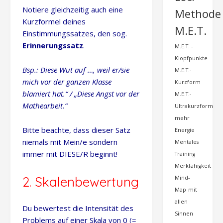
Notiere gleichzeitig auch eine
Methode
Kurzformel deines
M.E.T.
Einstimmungssatzes, den sog.
Erinnerungssatz
.
M.E.T. -
Klopfpunkte
Bsp.: Diese Wut auf …, weil er/sie
M.E.T.-
mich vor der ganzen Klasse
Kurzform
blamiert hat.“ / „Diese Angst vor der
M.E.T.-
Mathearbeit.“
Ultrakurzform
mehr
Bitte beachte, dass dieser Satz
Energie
niemals mit Mein/e sondern
Mentales
immer mit DIESE/R beginnt!
Training
Merkfähigkeit
2. Skalenbewertung
Mind-
Map
mit
allen
Du bewertest die Intensität des
Sinnen
Problems auf einer Skala von 0 (=