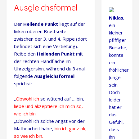
Ausgleichsformel
Niklas
,
Der
Heilende Punkt
liegt auf der
ein
linken oberen Brustseite
kleiner
zwischen der 3. und 4. Rippe (dort
pfiffiger
befindet sich eine Vertiefung).
Bursche,
Reibe den
Heilenden Punkt
mit
könnte
der rechten Handfläche im
ein
Uhrzeigersinn, während du 3-mal
fröhlicher
folgende
Ausgleichsformel
Junge
sprichst:
sein.
Doch
„
Obwohl ich
so wütend auf … bin,
leider
liebe und akzeptiere ich mich so,
hat er
wie ich bin.
das
„Obwohl ich solche Angst vor der
Gefühl,
Mathearbeit habe,
bin ich ganz ok,
dass
so wie ich bin.
ihn