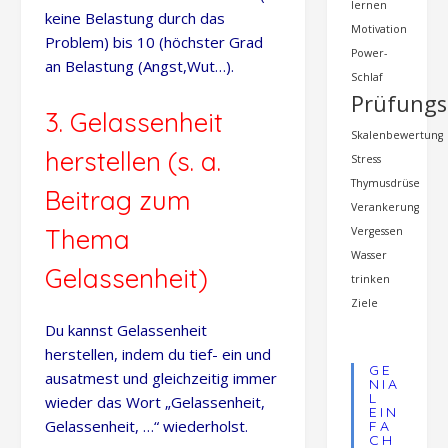
lernen
keine Belastung durch das
Motivation
Problem) bis 10 (höchster Grad
Power-
an Belastung (Angst,Wut…).
Schlaf
Prüfungs
3. Gelassenheit
Skalenbewertung
herstellen (s. a.
Stress
Thymusdrüse
Beitrag zum
Verankerung
Thema
Vergessen
Wasser
Gelassenheit)
trinken
Ziele
Du kannst Gelassenheit
herstellen, indem du tief- ein und
GE
ausatmest und gleichzeitig immer
NIA
L
wieder das Wort „Gelassenheit,
EIN
Gelassenheit, …“ wiederholst.
FA
CH