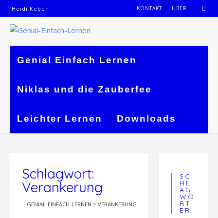
Skip
Heidi Keber
KONTAKT
ÜBER…
to
content
Genial Einfach Lernen
Niklas und die Zauberfee
Leichter Lernen
Downloads
Schlagwort:
SC
Verankerung
HL
AG
WÖ
RT
GENIAL-EINFACH-LERNEN
>
VERANKERUNG
ER