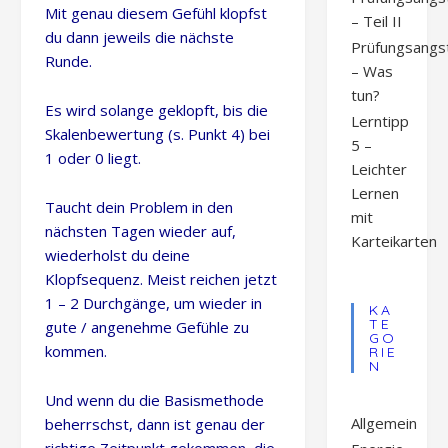
Mit genau diesem Gefühl klopfst
– Teil II
du dann jeweils die nächste
Prüfungsangs
Runde.
– Was
tun?
Es wird solange geklopft, bis die
Lerntipp
Skalenbewertung (s. Punkt 4) bei
5 –
1 oder 0 liegt.
Leichter
Lernen
Taucht dein Problem in den
mit
nächsten Tagen wieder auf,
Karteikarten
wiederholst du deine
Klopfsequenz. Meist reichen jetzt
1 – 2 Durchgänge, um wieder in
KA
TE
gute / angenehme Gefühle zu
GO
kommen.
RIE
N
Und wenn du die Basismethode
Allgemein
beherrschst, dann ist genau der