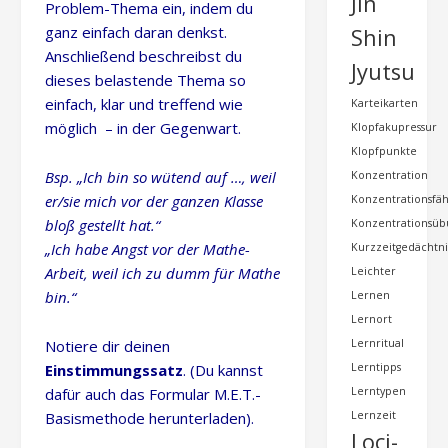
Jin
Problem-Thema ein, indem du
ganz einfach daran denkst.
Shin
Anschließend beschreibst du
Jyutsu
dieses belastende Thema so
einfach, klar und treffend wie
Karteikarten
möglich – in der Gegenwart.
Klopfakupressur
Klopfpunkte
Bsp. „Ich bin so wütend auf …, weil
Konzentration
er/sie mich vor der ganzen Klasse
Konzentrationsfäh
bloß gestellt hat.“
Konzentrationsü
„Ich habe Angst vor der Mathe-
Kurzzeitgedächtni
Arbeit, weil ich zu dumm für Mathe
Leichter
bin.“
Lernen
Lernort
Notiere dir deinen
Lernritual
Einstimmungssatz
. (Du kannst
Lerntipps
dafür auch das Formular M.E.T.-
Lerntypen
Basismethode herunterladen).
Lernzeit
Loci-