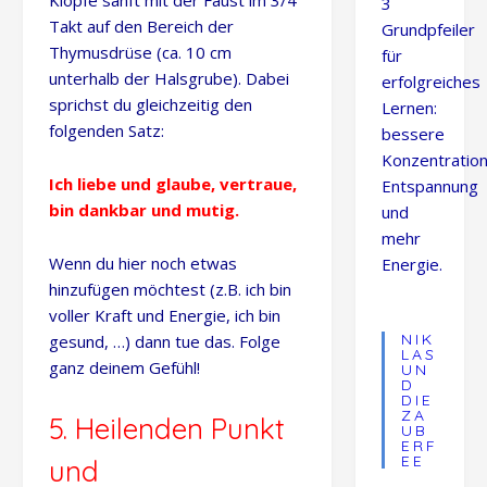
Klopfe sanft mit der Faust im 3/4
3
Takt auf den Bereich der
Grundpfeiler
Thymusdrüse (ca. 10 cm
für
unterhalb der Halsgrube). Dabei
erfolgreiches
sprichst du gleichzeitig den
Lernen:
folgenden Satz:
bessere
Konzentration
Ich liebe und glaube, vertraue,
Entspannung
bin dankbar und mutig.
und
mehr
Wenn du hier noch etwas
Energie.
hinzufügen möchtest (z.B. ich bin
voller Kraft und Energie, ich bin
NIK
gesund, …) dann tue das. Folge
LAS
ganz deinem Gefühl!
UN
D
DIE
ZA
5. Heilenden Punkt
UB
ERF
EE
und