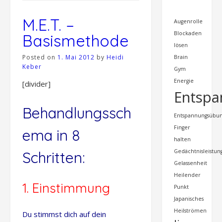
M.E.T. –
Augenrolle
Blockaden
Basismethode
lösen
Posted on
1. Mai 2012
by
Heidi
Brain
Keber
Gym
Energie
[divider]
Entsp
Behandlungssch
Entspannungsübu
Finger
ema in 8
halten
Gedächtnisleistun
Schritten:
Gelassenheit
Heilender
1. Einstimmung
Punkt
Japanisches
Heilströmen
Du stimmst dich auf dein