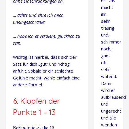
er. Das
ohne Einschränkungen an.
macht
ihn
… achte und ehre ich mich
sehr
uneingeschränkt.
traurig
und,
… habe ich es verdient, glücklich zu
schlimmer
sein.
noch,
ganz
Wichtig ist hierbei, dass sich der
oft
Satz für dich „gut“ und richtig
sehr
anfühlt. Sobald er dir schlechte
wütend.
Gefühle macht, wähle einfach eine
Dann
andere Formel.
wird er
aufbrausend
6. Klopfen der
und
Punkte 1 – 13
ungerecht
und alle
wenden
Beklopfe jetzt die 13