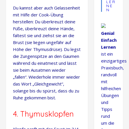
LER
NE
Du kannst aber auch Gelassenheit
N
mit Hilfe der Cook-Übung
herstellen: Du überkreuzt deine
Füße, überkreuzt deine Hände,
Genial
faltest sie und ziehst sie an die
Einfach
Brust (sie liegen ungefähr auf
Lernen
Höhe der Thymusdrüse). Du legst
ist ein
die Zungenspitze an den Gaumen
einzigartiges
während du einatmest und lässt
Praxisbuch,
sie beim Ausatmen wieder
randvoll
„fallen“. Wiederhole immer wieder
mit
das Wort „Gleichgewicht“,
hilfreichen
solange bis du spürst, dass du zu
Übungen
Ruhe gekommen bist.
und
Tipps
4. Thymusklopfen
rund
um die