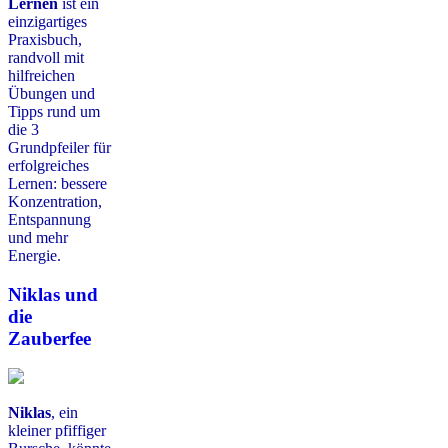
Lernen
ist ein
einzigartiges
Praxisbuch,
randvoll mit
hilfreichen
Übungen und
Tipps rund um
die 3
Grundpfeiler für
erfolgreiches
Lernen: bessere
Konzentration,
Entspannung
und mehr
Energie.
Niklas und
die
Zauberfee
Niklas
, ein
kleiner pfiffiger