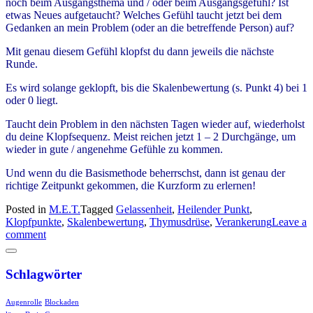
noch beim Ausgangsthema und / oder beim Ausgangsgefühl? Ist
etwas Neues aufgetaucht? Welches Gefühl taucht jetzt bei dem
Gedanken an mein Problem (oder an die betreffende Person) auf?
Mit genau diesem Gefühl klopfst du dann jeweils die nächste
Runde.
Es wird solange geklopft, bis die Skalenbewertung (s. Punkt 4) bei 1
oder 0 liegt.
Taucht dein Problem in den nächsten Tagen wieder auf, wiederholst
du deine Klopfsequenz. Meist reichen jetzt 1 – 2 Durchgänge, um
wieder in gute / angenehme Gefühle zu kommen.
Und wenn du die Basismethode beherrschst, dann ist genau der
richtige Zeitpunkt gekommen, die Kurzform zu erlernen!
Posted in
M.E.T.
Tagged
Gelassenheit
,
Heilender Punkt
,
Klopfpunkte
,
Skalenbewertung
,
Thymusdrüse
,
Verankerung
Leave a
comment
Schlagwörter
Augenrolle
Blockaden