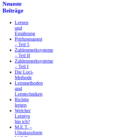
Neueste
Beiträge
Lernen
und
Ernährung
Prüfungsangst
– Teil 5
Zahlenmerksysteme
– Teil II
Zahlenmerksysteme
– Teil I
Die Loci-
Methode
Lernmethoden
und
Lerntechniken
Richtig
lernen
Welcher
Lerntyp
bin ich?
M.E.T. –
Ultrakurzform