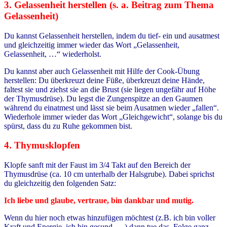
3. Gelassenheit herstellen (s. a. Beitrag zum Thema
Gelassenheit)
Du kannst Gelassenheit herstellen, indem du tief- ein und ausatmest
und gleichzeitig immer wieder das Wort „Gelassenheit,
Gelassenheit, …“ wiederholst.
Du kannst aber auch Gelassenheit mit Hilfe der Cook-Übung
herstellen: Du überkreuzt deine Füße, überkreuzt deine Hände,
faltest sie und ziehst sie an die Brust (sie liegen ungefähr auf Höhe
der Thymusdrüse). Du legst die Zungenspitze an den Gaumen
während du einatmest und lässt sie beim Ausatmen wieder „fallen“.
Wiederhole immer wieder das Wort „Gleichgewicht“, solange bis du
spürst, dass du zu Ruhe gekommen bist.
4. Thymusklopfen
Klopfe sanft mit der Faust im 3/4 Takt auf den Bereich der
Thymusdrüse (ca. 10 cm unterhalb der Halsgrube). Dabei sprichst
du gleichzeitig den folgenden Satz:
Ich liebe und glaube, vertraue, bin dankbar und mutig.
Wenn du hier noch etwas hinzufügen möchtest (z.B. ich bin voller
Kraft und Energie, ich bin gesund, …) dann tue das. Folge ganz