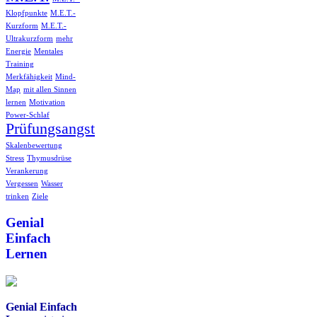
Klopfpunkte
M.E.T.-
Kurzform
M.E.T.-
Ultrakurzform
mehr
Energie
Mentales
Training
Merkfähigkeit
Mind-
Map
mit allen Sinnen
lernen
Motivation
Power-Schlaf
Prüfungsangst
Skalenbewertung
Stress
Thymusdrüse
Verankerung
Vergessen
Wasser
trinken
Ziele
Genial
Einfach
Lernen
Genial Einfach