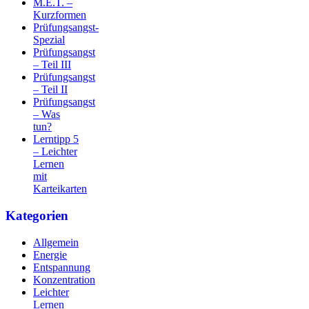
M.E.T. –
Kurzformen
Prüfungsangst-
Spezial
Prüfungsangst
– Teil III
Prüfungsangst
– Teil II
Prüfungsangst
– Was
tun?
Lerntipp 5
– Leichter
Lernen
mit
Karteikarten
Kategorien
Allgemein
Energie
Entspannung
Konzentration
Leichter
Lernen