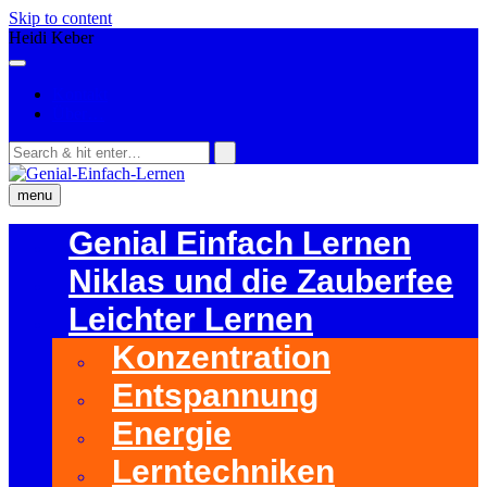
Skip to content
Heidi Keber
Kontakt
Über…
menu
Genial Einfach Lernen
Niklas und die Zauberfee
Leichter Lernen
Konzentration
Entspannung
Energie
Lerntechniken