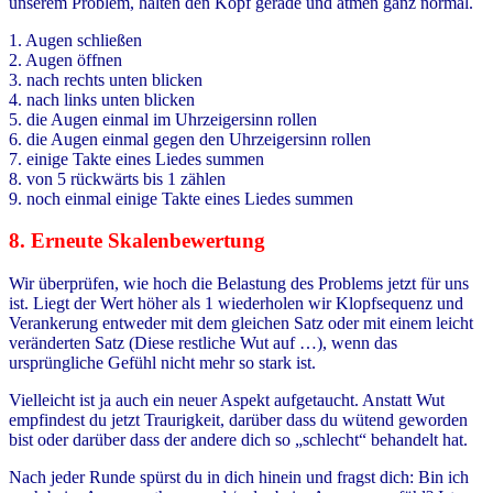
unserem Problem, halten den Kopf gerade und atmen ganz normal.
1. Augen schließen
2. Augen öffnen
3. nach rechts unten blicken
4. nach links unten blicken
5. die Augen einmal im Uhrzeigersinn rollen
6. die Augen einmal gegen den Uhrzeigersinn rollen
7. einige Takte eines Liedes summen
8. von 5 rückwärts bis 1 zählen
9. noch einmal einige Takte eines Liedes summen
8. Erneute Skalenbewertung
Wir überprüfen, wie hoch die Belastung des Problems jetzt für uns
ist. Liegt der Wert höher als 1 wiederholen wir Klopfsequenz und
Verankerung entweder mit dem gleichen Satz oder mit einem leicht
veränderten Satz (Diese restliche Wut auf …), wenn das
ursprüngliche Gefühl nicht mehr so stark ist.
Vielleicht ist ja auch ein neuer Aspekt aufgetaucht. Anstatt Wut
empfindest du jetzt Traurigkeit, darüber dass du wütend geworden
bist oder darüber dass der andere dich so „schlecht“ behandelt hat.
Nach jeder Runde spürst du in dich hinein und fragst dich: Bin ich