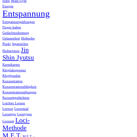
lösen
Brain Gym
Energie
Entspannung
Entspannungsübungen
Finger halten
Gedächtnisleistung
Gelassenheit
Heilender
Punkt
Japanisches
Jin
Heilströmen
Shin Jyutsu
Karteikarten
Klopfakupressur
Klopfpunkte
Konzentration
Konzentrationsfähigkeit
Konzentrationsübungen
Kurzzeitgedächtnis
Leichter Lernen
Lernort
Lernritual
Lerntipps
Lerntypen
Loci-
Lernzeit
Methode
M.E.T.
M.E.T. -