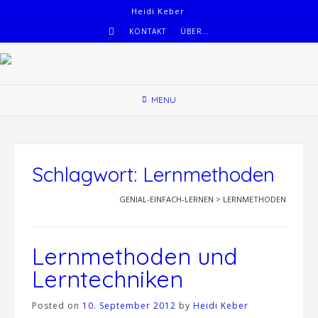
Skip
Heidi Keber
to
KONTAKT
ÜBER…
content
MENU
Schlagwort: Lernmethoden
GENIAL-EINFACH-LERNEN
>
LERNMETHODEN
Lernmethoden und
Lerntechniken
Posted on
10. September 2012
by
Heidi Keber