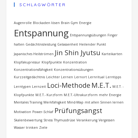
SCHLAGWÖRTER
Augenrolle
Blockaden lösen
Brain Gym
Energie
Entspannung
Entspannungsübungen
Finger
halten
Gedächtnisleistung
Gelassenheit
Heilender Punkt
Jin Shin Jyutsu
Japanisches Heilströmen
Karteikarten
Klopfakupressur
Klopfpunkte
Konzentration
Konzentrationsfähigkeit
Konzentrationsübungen
Kurzzeitgedächtnis
Leichter Lernen
Lernort
Lernritual
Lerntipps
Loci-Methode
M.E.T.
Lerntypen
Lernzeit
M.E.T. -
Klopfpunkte
M.E.T.- Kurzform
M.E.T.-Ultrakurzform
mehr Energie
Mentales Training
Merkfähigkeit
Mind-Map
mit allen Sinnen lernen
Prüfungsangst
Motivation
Power-Schlaf
Skalenbewertung
Stress
Thymusdrüse
Verankerung
Vergessen
Wasser trinken
Ziele